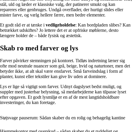
stål, uld og læder er klassiske valg, der patinerer smukt og kan
repareres eller genbruges. Undgå overflader, der hurtigt slides eller
mister farve, og vælg hellere færre, men bedre elementer.
Et godt råd er at tænke i
vedligeholdelse
: Kan bordpladen slibes? Kan
betrækket udskiftes? Jo lettere det er at opfriske møblerne, desto
længere holder de – både fysisk og æstetisk.
Skab ro med farver og lys
Farver påvirker stemningen på kontoret. Tidløs indretning læner sig
ofte mod neutrale nuancer som grå, beige, hvid og naturtoner, men det
betyder ikke, at alt skal være ensfarvet. Små farveindslag i form af
planter, kunst eller tekstiler kan give liv uden at dominere.
Lys er lige så vigtigt som farver. Udnyt dagslyset bedst muligt, og
suppler med justerbar belysning, så medarbejderne kan tilpasse lyset
efter opgaven. Et godt lysmiljø er en af de mest langtidsholdbare
investeringer, du kan foretage.
Støjsvage pauserum: Sådan skaber du en rolig og behagelig kantine
Hjemmekontor med overskud – sådan skaber du et ryddeligt og