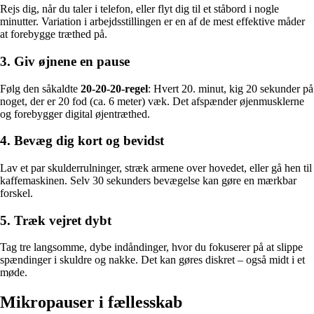
Rejs dig, når du taler i telefon, eller flyt dig til et ståbord i nogle
minutter. Variation i arbejdsstillingen er en af de mest effektive måder
at forebygge træthed på.
3. Giv øjnene en pause
Følg den såkaldte
20-20-20-regel
: Hvert 20. minut, kig 20 sekunder på
noget, der er 20 fod (ca. 6 meter) væk. Det afspænder øjenmusklerne
og forebygger digital øjentræthed.
4. Bevæg dig kort og bevidst
Lav et par skulderrulninger, stræk armene over hovedet, eller gå hen til
kaffemaskinen. Selv 30 sekunders bevægelse kan gøre en mærkbar
forskel.
5. Træk vejret dybt
Tag tre langsomme, dybe indåndinger, hvor du fokuserer på at slippe
spændinger i skuldre og nakke. Det kan gøres diskret – også midt i et
møde.
Mikropauser i fællesskab