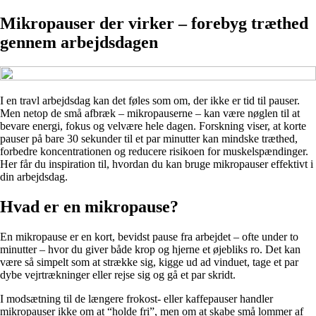
Mikropauser der virker – forebyg træthed
gennem arbejdsdagen
I en travl arbejdsdag kan det føles som om, der ikke er tid til pauser.
Men netop de små afbræk – mikropauserne – kan være nøglen til at
bevare energi, fokus og velvære hele dagen. Forskning viser, at korte
pauser på bare 30 sekunder til et par minutter kan mindske træthed,
forbedre koncentrationen og reducere risikoen for muskelspændinger.
Her får du inspiration til, hvordan du kan bruge mikropauser effektivt i
din arbejdsdag.
Hvad er en mikropause?
En mikropause er en kort, bevidst pause fra arbejdet – ofte under to
minutter – hvor du giver både krop og hjerne et øjebliks ro. Det kan
være så simpelt som at strække sig, kigge ud ad vinduet, tage et par
dybe vejrtrækninger eller rejse sig og gå et par skridt.
I modsætning til de længere frokost- eller kaffepauser handler
mikropauser ikke om at “holde fri”, men om at skabe små lommer af