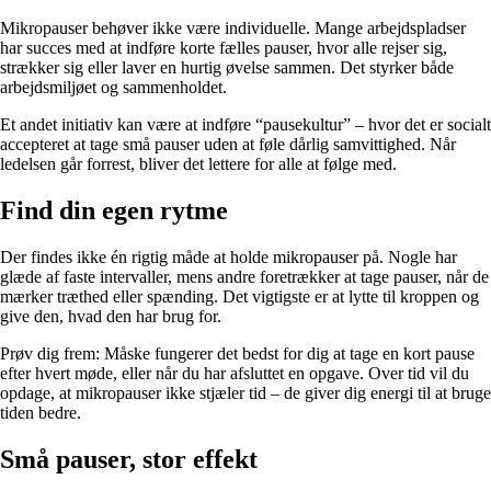
Mikropauser behøver ikke være individuelle. Mange arbejdspladser
har succes med at indføre korte fælles pauser, hvor alle rejser sig,
strækker sig eller laver en hurtig øvelse sammen. Det styrker både
arbejdsmiljøet og sammenholdet.
Et andet initiativ kan være at indføre “pausekultur” – hvor det er socialt
accepteret at tage små pauser uden at føle dårlig samvittighed. Når
ledelsen går forrest, bliver det lettere for alle at følge med.
Find din egen rytme
Der findes ikke én rigtig måde at holde mikropauser på. Nogle har
glæde af faste intervaller, mens andre foretrækker at tage pauser, når de
mærker træthed eller spænding. Det vigtigste er at lytte til kroppen og
give den, hvad den har brug for.
Prøv dig frem: Måske fungerer det bedst for dig at tage en kort pause
efter hvert møde, eller når du har afsluttet en opgave. Over tid vil du
opdage, at mikropauser ikke stjæler tid – de giver dig energi til at bruge
tiden bedre.
Små pauser, stor effekt