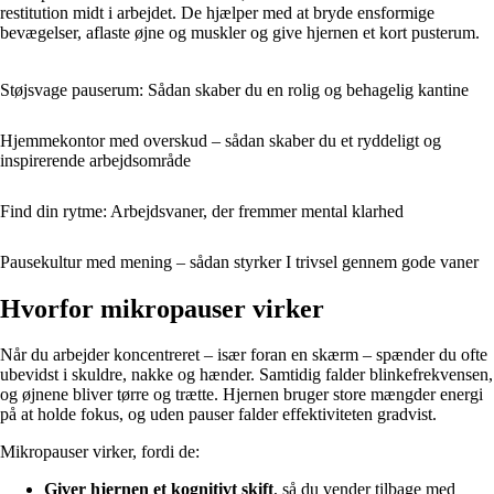
restitution midt i arbejdet. De hjælper med at bryde ensformige
bevægelser, aflaste øjne og muskler og give hjernen et kort pusterum.
Støjsvage pauserum: Sådan skaber du en rolig og behagelig kantine
Hjemmekontor med overskud – sådan skaber du et ryddeligt og
inspirerende arbejdsområde
Find din rytme: Arbejdsvaner, der fremmer mental klarhed
Pausekultur med mening – sådan styrker I trivsel gennem gode vaner
Hvorfor mikropauser virker
Når du arbejder koncentreret – især foran en skærm – spænder du ofte
ubevidst i skuldre, nakke og hænder. Samtidig falder blinkefrekvensen,
og øjnene bliver tørre og trætte. Hjernen bruger store mængder energi
på at holde fokus, og uden pauser falder effektiviteten gradvist.
Mikropauser virker, fordi de:
Giver hjernen et kognitivt skift
, så du vender tilbage med