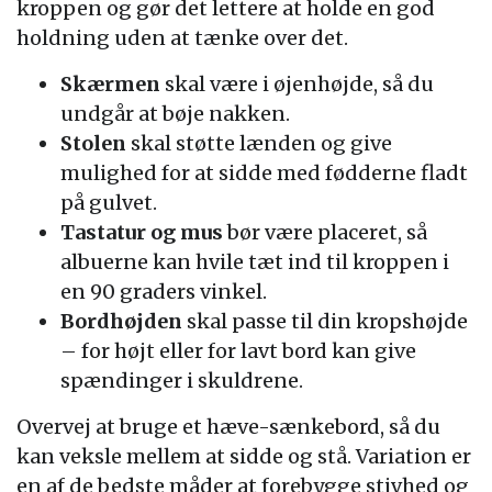
kroppen og gør det lettere at holde en god
holdning uden at tænke over det.
Skærmen
skal være i øjenhøjde, så du
undgår at bøje nakken.
Stolen
skal støtte lænden og give
mulighed for at sidde med fødderne fladt
på gulvet.
Tastatur og mus
bør være placeret, så
albuerne kan hvile tæt ind til kroppen i
en 90 graders vinkel.
Bordhøjden
skal passe til din kropshøjde
– for højt eller for lavt bord kan give
spændinger i skuldrene.
Overvej at bruge et hæve-sænkebord, så du
kan veksle mellem at sidde og stå. Variation er
en af de bedste måder at forebygge stivhed og