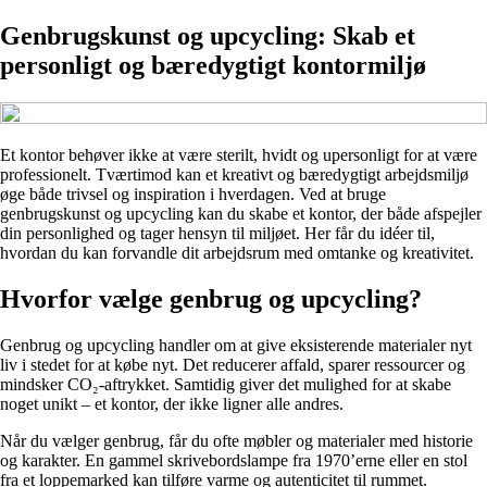
Genbrugskunst og upcycling: Skab et
personligt og bæredygtigt kontormiljø
Et kontor behøver ikke at være sterilt, hvidt og upersonligt for at være
professionelt. Tværtimod kan et kreativt og bæredygtigt arbejdsmiljø
øge både trivsel og inspiration i hverdagen. Ved at bruge
genbrugskunst og upcycling kan du skabe et kontor, der både afspejler
din personlighed og tager hensyn til miljøet. Her får du idéer til,
hvordan du kan forvandle dit arbejdsrum med omtanke og kreativitet.
Hvorfor vælge genbrug og upcycling?
Genbrug og upcycling handler om at give eksisterende materialer nyt
liv i stedet for at købe nyt. Det reducerer affald, sparer ressourcer og
mindsker CO₂-aftrykket. Samtidig giver det mulighed for at skabe
noget unikt – et kontor, der ikke ligner alle andres.
Når du vælger genbrug, får du ofte møbler og materialer med historie
og karakter. En gammel skrivebordslampe fra 1970’erne eller en stol
fra et loppemarked kan tilføre varme og autenticitet til rummet.