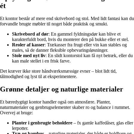
ét
Et kontor består af mere end skrivebord og stol. Med lidt fantasi kan du
forvandle brugte møbler til noget både praktisk og smukt.
Skrivebord af dør
: En gammel fyldningsdør kan blive et
karakterfuldt bord, hvis du monterer den på bukke eller et stel.
Reoler af kasser
: Trækasser fra frugt eller vin kan stables og
males, så de danner fleksible opbevaringsløsninger.
Stole med nyt liv
: En slidt kontorstol kan få nyt betræk, eller du
kan male stellet i en frisk farve.
Det kræver ikke store håndværksmæssige evner – blot lidt tid,
tålmodighed og lyst til at eksperimentere.
Grønne detaljer og naturlige materialer
Et bæredygtigt kontor handler også om atmosfære. Planter,
naturmaterialer og genbrugselementer skaber ro og balance i rummet.
Overvej at bruge:
Planter i genbrugte beholdere
– fx gamle kaffedåser, glas eller
lerpotter.
Træ og bambus
– naturlige materialer, der både er holdbare og