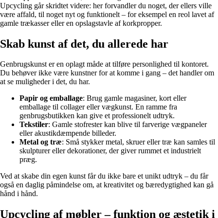
Upcycling går skridtet videre: her forvandler du noget, der ellers ville
være affald, til noget nyt og funktionelt – for eksempel en reol lavet af
gamle trækasser eller en opslagstavle af korkpropper.
Skab kunst af det, du allerede har
Genbrugskunst er en oplagt måde at tilføre personlighed til kontoret.
Du behøver ikke være kunstner for at komme i gang – det handler om
at se muligheder i det, du har.
Papir og emballage
: Brug gamle magasiner, kort eller
emballage til collager eller vægkunst. En ramme fra
genbrugsbutikken kan give et professionelt udtryk.
Tekstiler
: Gamle stofrester kan blive til farverige vægpaneler
eller akustikdæmpende billeder.
Metal og træ
: Små stykker metal, skruer eller træ kan samles til
skulpturer eller dekorationer, der giver rummet et industrielt
præg.
Ved at skabe din egen kunst får du ikke bare et unikt udtryk – du får
også en daglig påmindelse om, at kreativitet og bæredygtighed kan gå
hånd i hånd.
Upcycling af møbler – funktion og æstetik i