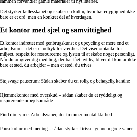
sammen forvandler gamle materialer til nyt interiør.
Det styrker fællesskabet og skaber en kultur, hvor bæredygtighed ikke
bare er et ord, men en konkret del af hverdagen.
Et kontor med sjæl og samvittighed
Et kontor indrettet med genbrugskunst og upcycling er mere end et
arbejdsrum – det er et udtryk for værdier. Det viser omtanke for
miljøet, respekt for ressourcerne og lysten til at skabe noget personligt.
Når du omgiver dig med ting, der har fået nyt liv, bliver dit kontor ikke
bare et sted, du arbejder – men et sted, du trives.
Støjsvage pauserum: Sådan skaber du en rolig og behagelig kantine
Hjemmekontor med overskud – sådan skaber du et ryddeligt og
inspirerende arbejdsområde
Find din rytme: Arbejdsvaner, der fremmer mental klarhed
Pausekultur med mening – sådan styrker I trivsel gennem gode vaner